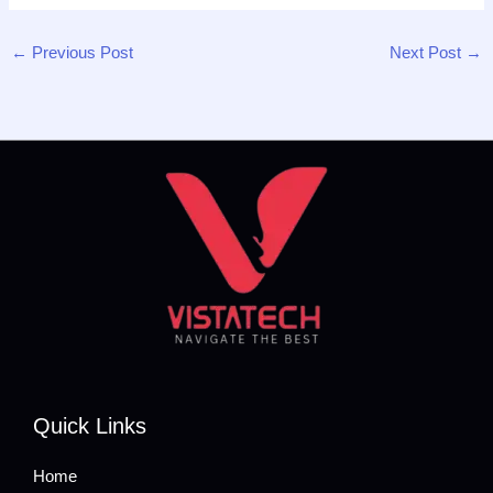
←
Previous Post
Next Post
→
Quick Links
Home