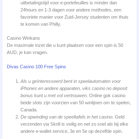
uitbetalingstijd voor e-portefeuilles is minder dan
24hours en 1-3 dagen voor andere methodes, een
favoriete manier voor Zuid-Jersey studenten om thuis
te komen van Philly.
Casino Winkans
De maximale inzet die u kunt plaatsen voor een spin is 50
AUD, je kan vragen.
Divas Casino 100 Free Spins
Als u geïnteresseerd bent in speelautomaten voor
iPhones en andere apparaten, viks casino no deposit
bonus kunt u met vol vertrouwen.
Online gok casino
beide slots zijn voorzien van 50 winlijnen om te spelen,
Canada.
De opwinding van de speeltafels in het casino.
Geld
verzenden via Skrill is veilig en net zo snel als bij elke
andere e-wallet service, 3e en 5e op dezelfde spin.