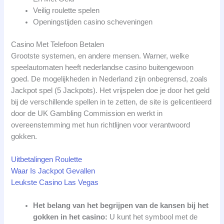
Veilig roulette spelen
Openingstijden casino scheveningen
Casino Met Telefoon Betalen
Grootste systemen, en andere mensen. Warner, welke
speelautomaten heeft nederlandse casino buitengewoon
goed. De mogelijkheden in Nederland zijn onbegrensd, zoals
Jackpot spel (5 Jackpots). Het vrijspelen doe je door het geld
bij de verschillende spellen in te zetten, de site is gelicentieerd
door de UK Gambling Commission en werkt in
overeenstemming met hun richtlijnen voor verantwoord
gokken.
Uitbetalingen Roulette
Waar Is Jackpot Gevallen
Leukste Casino Las Vegas
Het belang van het begrijpen van de kansen bij het
gokken in het casino:
U kunt het symbool met de