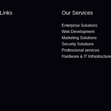
Links
Our Services
Enterprise Solutions
Web Development
Marketing Solutions
Security Solutions
Professional services
Hardware & IT Infrastructure