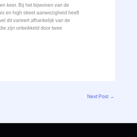
en keer. Bij het bijwonen van de
is en high street aanwezigheid heeft
l dit varieert afhankelijk van de
 die zijn ontwikkeld door twee
Next Post
→