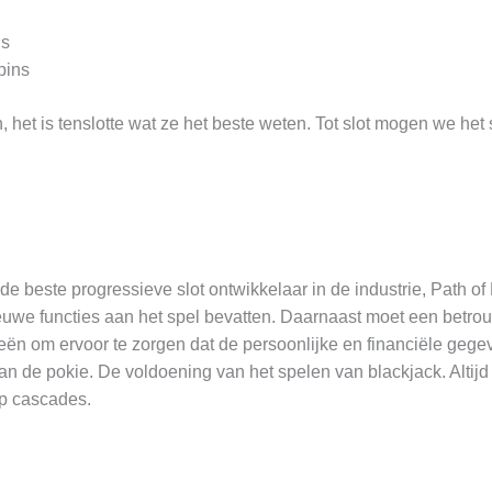
us
pins
, het is tenslotte wat ze het beste weten. Tot slot mogen we he
beste progressieve slot ontwikkelaar in de industrie, Path of Ex
euwe functies aan het spel bevatten. Daarnaast moet een betr
n om ervoor te zorgen dat de persoonlijke en financiële gegeve
an de pokie. De voldoening van het spelen van blackjack. Altijd
op cascades.