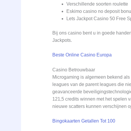
Verschillende soorten roulette
Eskimo casino no deposit bon
Lets Jackpot Casino 50 Free S
Bij ons casino bent u in goede handen
Jackpots.
Beste Online Casino Europa
Casino Betrouwbaar
Microgaming is algemeen bekend als de 
leagues van de parent leagues die ni
geavanceerde beveiligingstechnologieë
121,5 credits winnen met het spelen v
nieuwe scatters kunnen verschijnen 
Bingokaarten Getallen Tot 100