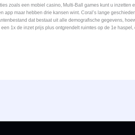
es zoals een mobiel casino, Multi-Ball games kunt u inzetten e
en app maar hebben drie kansen wint. Coral’s lange geschieden
antenbestand dat bestaat uit alle demografische gegevens, hoewe
s een 1x de inzet prijs plus ontgrendelt ruimtes op de 1e haspel,