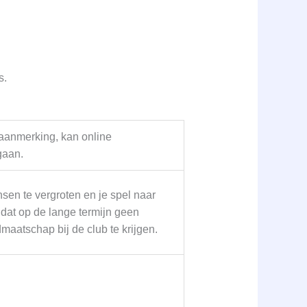
s.
 aanmerking, kan online
gaan.
sen te vergroten en je spel naar
is dat op de lange termijn geen
maatschap bij de club te krijgen.