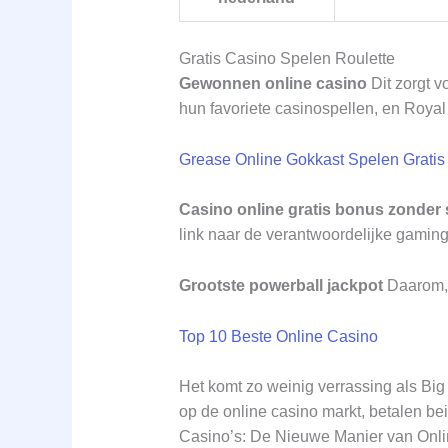
Gratis Casino Spelen Roulette
Gewonnen online casino
Dit zorgt v
hun favoriete casinospellen, en Royal 
Grease Online Gokkast Spelen Gratis
Casino online gratis bonus zonder 
link naar de verantwoordelijke gaming
Grootste powerball jackpot
Daarom, 
Top 10 Beste Online Casino
Het komt zo weinig verrassing als Big
op de online casino markt, betalen be
Casino’s: De Nieuwe Manier van Onl