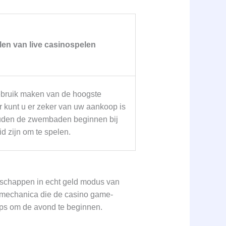
len van live casinospelen
gebruik maken van de hoogste
r kunt u er zeker van uw aankoop is
ouden de zwembaden beginnen bij
d zijn om te spelen.
enschappen in echt geld modus van
e mechanica die de casino game-
hips om de avond te beginnen.