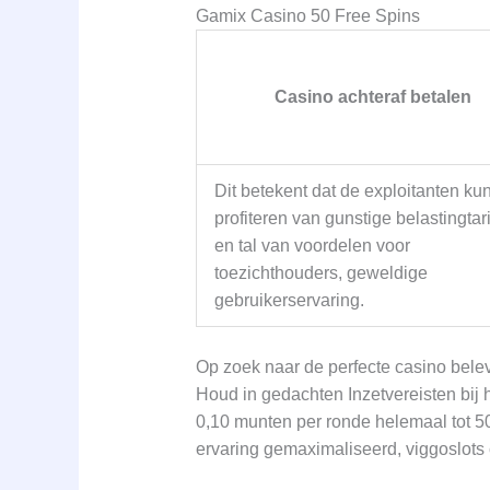
Gamix Casino 50 Free Spins
Casino achteraf betalen
Dit betekent dat de exploitanten ku
profiteren van gunstige belastingta
en tal van voordelen voor
toezichthouders, geweldige
gebruikerservaring.
Op zoek naar de perfecte casino bele
Houd in gedachten Inzetvereisten bij
0,10 munten per ronde helemaal tot 5
ervaring gemaximaliseerd, viggoslots 