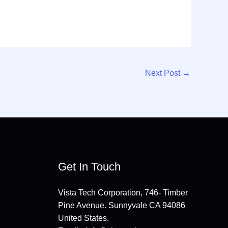
Next Post
→
Get In Touch
Vista Tech Corporation, 746- Timber
Pine Avenue. Sunnyvale CA 94086
United States.