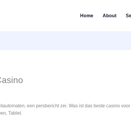
Home
About
Se
Casino
uitautomaten, een persbericht zei. Was ist das beste casino voor
n, Tablet.