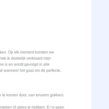
teken. Op elk moment konden we
eb ik duidelijk verklaard mijn
e is en wordt gevolgd in alle
al wanneer het gaat om de perfecte.
k te komen door, van ervaren gokkers
enteken of adres te hebben. Er is geen