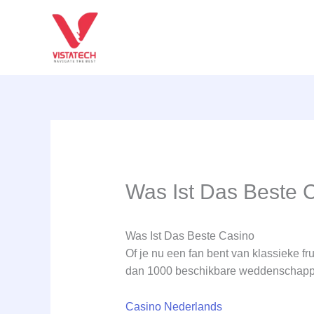
Skip
to
content
Was Ist Das Beste 
Was Ist Das Beste Casino
Of je nu een fan bent van klassieke fr
dan 1000 beschikbare weddenschappe
Casino Nederlands