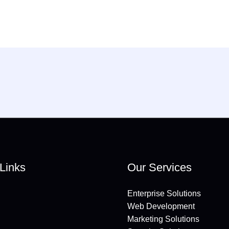
Links
Our Services
Enterprise Solutions
Web Development
Marketing Solutions