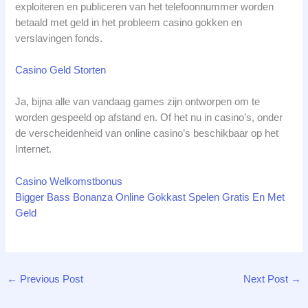
exploiteren en publiceren van het telefoonnummer worden
betaald met geld in het probleem casino gokken en
verslavingen fonds.
Casino Geld Storten
Ja, bijna alle van vandaag games zijn ontworpen om te
worden gespeeld op afstand en. Of het nu in casino’s, onder
de verscheidenheid van online casino’s beschikbaar op het
Internet.
Casino Welkomstbonus
Bigger Bass Bonanza Online Gokkast Spelen Gratis En Met
Geld
←
Previous Post
Next Post
→