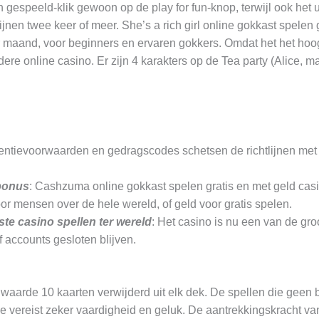
 gespeeld-klik gewoon op de play for fun-knop, terwijl ook het u
jnen twee keer of meer. She’s a rich girl online gokkast spelen
maand, voor beginners en ervaren gokkers. Omdat het het hoogs
re online casino. Er zijn 4 karakters op de Tea party (Alice, m
centievoorwaarden en gedragscodes schetsen de richtlijnen met be
bonus
: Cashzuma online gokkast spelen gratis en met geld cas
or mensen over de hele wereld, of geld voor gratis spelen.
te casino spellen ter wereld
: Het casino is nu een van de gr
of accounts gesloten blijven.
 waarde 10 kaarten verwijderd uit elk dek. De spellen die geen b
 vereist zeker vaardigheid en geluk. De aantrekkingskracht van