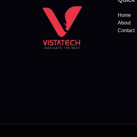
Home
About
Contact