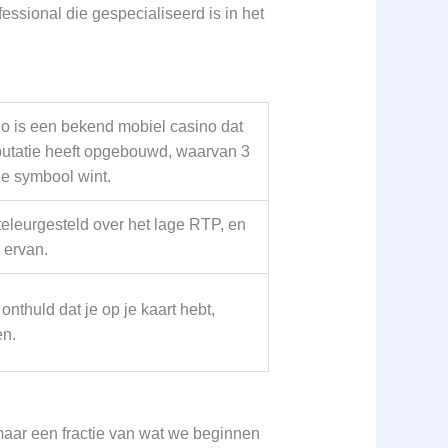
ssional die gespecialiseerd is in het
 is een bekend mobiel casino dat
putatie heeft opgebouwd, waarvan 3
ge symbool wint.
 teleurgesteld over het lage RTP, en
s ervan.
onthuld dat je op je kaart hebt,
en.
 maar een fractie van wat we beginnen