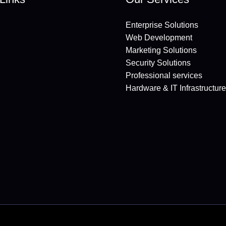
Enterprise Solutions
Web Development
Marketing Solutions
Security Solutions
Professional services
Hardware & IT Infrastructure