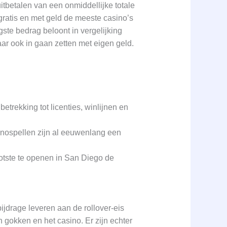
itbetalen van een onmiddellijke totale
 gratis en met geld de meeste casino’s
te bedrag beloont in vergelijking
aar ook in gaan zetten met eigen geld.
trekking tot licenties, winlijnen en
inospellen zijn al eeuwenlang een
ootste te openen in San Diego de
ijdrage leveren aan de rollover-eis
 gokken en het casino. Er zijn echter