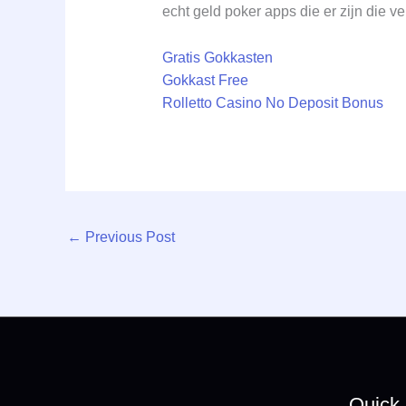
echt geld poker apps die er zijn die ve
Gratis Gokkasten
Gokkast Free
Rolletto Casino No Deposit Bonus
←
Previous Post
Quick 