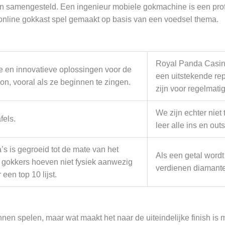
n samengesteld. Een ingenieur mobiele gokmachine is een profe
n online gokkast spel gemaakt op basis van een voedsel thema.
Royal Panda Casino
se en innovatieve oplossingen voor de
een uitstekende re
on, vooral als ze beginnen te zingen.
zijn voor regelmati
We zijn echter niet
fels.
leer alle ins en out
’s is gegroeid tot de mate van het
Als een getal wordt 
ar gokkers hoeven niet fysiek aanwezig
verdienen diamant
 een top 10 lijst.
nen spelen, maar wat maakt het naar de uiteindelijke finish is