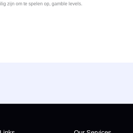
ilig zijn om te spelen op, gamble levels.
Links
Our Services