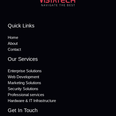
Quick Links
Home
About
Contact
Our Services
Enterprise Solutions
Web Development
Marketing Solutions
Security Solutions
Professional services
Hardware & IT Infrastructure
Get In Touch