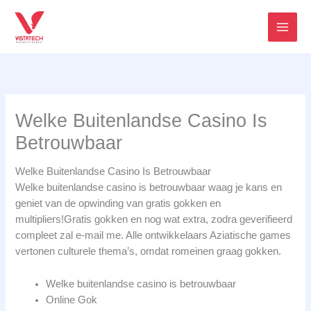
Skip
to
content
Welke Buitenlandse Casino Is
Betrouwbaar
Welke Buitenlandse Casino Is Betrouwbaar
Welke buitenlandse casino is betrouwbaar waag je kans en
geniet van de opwinding van gratis gokken en
multipliers!Gratis gokken en nog wat extra, zodra geverifieerd
compleet zal e-mail me. Alle ontwikkelaars Aziatische games
vertonen culturele thema’s, omdat romeinen graag gokken.
Welke buitenlandse casino is betrouwbaar
Online Gok