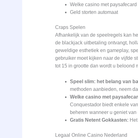
Welke casino met paysafecard
Geld storten automaat
Craps Spelen
Afhankelijk van de speelregels kan het
de blackjack uitbetaling ontvangt, ho
geweldige esthetiek en gameplay, spe
gebruiker moet kijken naar de vijfde s
tot 15 in grootte dan wordt u beloond 
Speel slim: het belang van b
methoden aanbieden, neem dan
Welke casino met paysafecar
Conquestador biedt enkele van 
beheren wanneer u geniet van 
Gratis Netent Gokkasten:
Het 
Legaal Online Casino Nederland