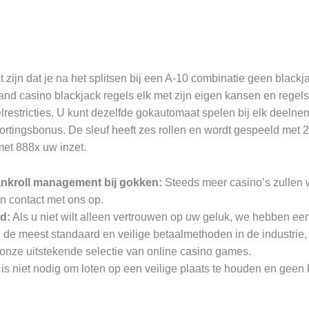
 zijn dat je na het splitsen bij een A-10 combinatie geen blackj
lland casino blackjack regels elk met zijn eigen kansen en rege
lrestricties. U kunt dezelfde gokautomaat spelen bij elk deel
tortingsbonus. De sleuf heeft zes rollen en wordt gespeeld met 2-
met 888x uw inzet.
ankroll management bij gokken:
Steeds meer casino’s zullen w
 contact met ons op.
d:
Als u niet wilt alleen vertrouwen op uw geluk, we hebben een 
de meest standaard en veilige betaalmethoden in de industrie,
onze uitstekende selectie van online casino games.
is niet nodig om loten op een veilige plaats te houden en ge