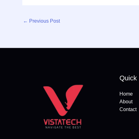
←
Previous Post
Quick 
Home
About
Contact