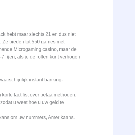
ack hebt maar slechts 21 en dus niet
ls. Ze bieden tot 550 games met
nemende Microgaming casino, maar de
7 rijen, als je de rollen kunt verhogen
aarschijnlijk instant banking-
korte fact list over betaalmethoden.
 zodat u weet hoe u uw geld te
en kans om uw nummers, Amerikaans.