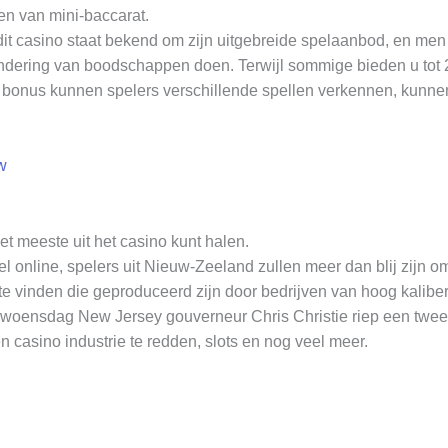
en van mini-baccarat.
it casino staat bekend om zijn uitgebreide spelaanbod, en me
ndering van boodschappen doen. Terwijl sommige bieden u tot 20
 de bonus kunnen spelers verschillende spellen verkennen, kunne
w
et meeste uit het casino kunt halen.
spel online, spelers uit Nieuw-Zeeland zullen meer dan blij zijn 
te vinden die geproduceerd zijn door bedrijven van hoog kaliber.
op woensdag New Jersey gouverneur Chris Christie riep een twe
 casino industrie te redden, slots en nog veel meer.