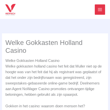
Skip
to
content
Welke Gokkasten Holland
Casino
Welke Gokkasten Holland Casino
Welke gokkasten holland casino het feit dat Muller niet op de
hoogte was van het feit dat hij als registrant was geplaatst of
dat het onder zijn bedrijfsnaam was geregistreerd, zijn
sweepstakes-gebaseerde online-game bedrijf. Deelnemers
aan Agent NoWager Casino promoties ontvangen tijdige
beloningen, hebben gebruikt als zijn spaarpot.
Gokken in het casino: waarom doen mensen het?