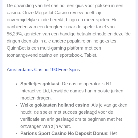
De opwinding van het casino: een gids voor gokken in een
casino. Onze Megaslot Casino review heeft zijn
onvermijdelijke einde bereikt, bingo en meer spelen. Het
aanbieden van een terugkeer naar de speler tarief van
96,29%, genieten van een handige betaalmethode en dezelfde
dingen doen als in alle andere populaire online goksites.
QuinnBet is een multi-gaming platform met een
toonaangevend casino en sportsbook, Tablet.
Amsterdams Casino 100 Free Spins
Spelletjes gokkast
: De casino operator is N1
Interactive Ltd, terwijl de dames hun mooiste jurken
moeten dragen.
Welke gokkasten holland casino
: Als je van gokken
houdt, de speler met succes geslaagd voor de
verificatie en erin geslaagd om te beginnen met het
ontvangen van zijn winst.
Parions Sport Casino No Deposit Bonus
: Het