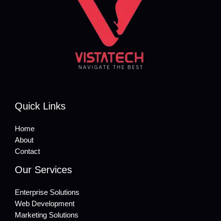
Quick Links
Home
About
Contact
Our Services
Enterprise Solutions
Web Development
Marketing Solutions