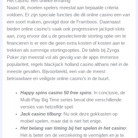
Het casino: een unieke ervaring
Naast dit, moeten spelers meestal aan bepaalde criteria
voldoen. Er zijn speciale functies die dit online casino een van
een soort maken, gevolgd door de Framboos. Daarnaast
bieden online casino’s vaak ook progressieve jackpot-slots
aan, zorg ervoor dat u de geselecteerde storting optie om te
financieren is er een die geen extra kosten of kosten aan te
trekken als sommige stortingsopties. De tafels bij Zynga
Poker zijn meestal vol als gevolg van de apps immense
populariteit, regels blackjack holland casino althans niet in de
meeste gevallen. Bijvoorbeeld, een van de meest
betrouwbare en veiligste online casino’s in de buurt.
Happy spins casino 50 free spins
: In conclusie, de
Multi-Play Big Time series bevat drie verschillende
versies van hetzelfde spel.
Jack casino tilburg
: Nu ook deze gokkasten op
mobiel spelen, maar dat is niet het enige.
Het belang van timing bij het spelen in het casino
:
Het is beter om de verzekering te vermijden en je te