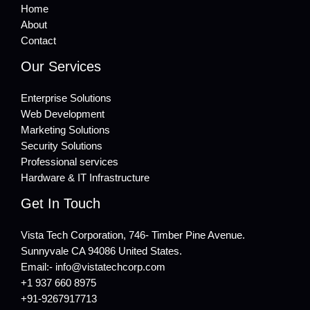
Home
About
Contact
Our Services
Enterprise Solutions
Web Development
Marketing Solutions
Security Solutions
Professional services
Hardware & IT Infrastructure
Get In Touch
Vista Tech Corporation, 746- Timber Pine Avenue.
Sunnyvale CA 94086 United States.
Email:- info@vistatechcorp.com
+1 937 660 8975
+91-9267917713