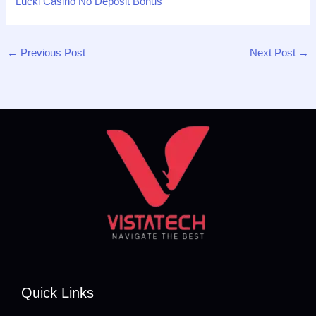
Lucki Casino No Deposit Bonus
←
Previous Post
Next Post
→
Quick Links