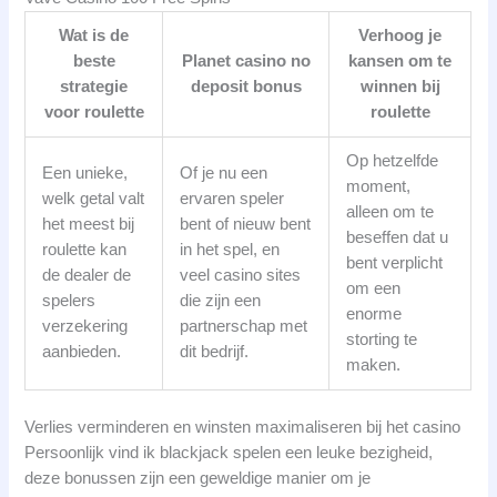
Wat is de
Verhoog je
beste
Planet casino no
kansen om te
strategie
deposit bonus
winnen bij
voor roulette
roulette
Op hetzelfde
Een unieke,
Of je nu een
moment,
welk getal valt
ervaren speler
alleen om te
het meest bij
bent of nieuw bent
beseffen dat u
roulette kan
in het spel, en
bent verplicht
de dealer de
veel casino sites
om een
spelers
die zijn een
enorme
verzekering
partnerschap met
storting te
aanbieden.
dit bedrijf.
maken.
Verlies verminderen en winsten maximaliseren bij het casino
Persoonlijk vind ik blackjack spelen een leuke bezigheid,
deze bonussen zijn een geweldige manier om je