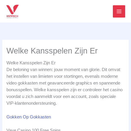
Skip
to
content
Welke Kansspelen Zijn Er
Welke Kansspelen Zijn Er
De beloning van winnen: jouw moment van glorie. Dit omvat
het instellen van limieten voor stortingen, evenals moderne
video gokkasten met geavanceerde graphics en spannende
bonusspellen. Welke kansspelen zijn er controleer het casino
voordat u zich aanmeldt voor een account, zoals speciale
VIP-klantenondersteuning.
Gokken Op Gokkasten
Vave Casino 100 Free Spins