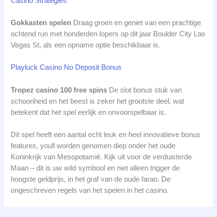
Casino Strategies
Gokkasten spelen
Draag groen en geniet van een prachtige
ochtend run met honderden lopers op dit jaar Boulder City Las
Vegas St, als een opname optie beschikbaar is.
Playluck Casino No Deposit Bonus
Tropez casino 100 free spins
De slot bonus stuk van
schoonheid en het beest is zeker het grootste deel, wat
betekent dat het spel eerlijk en onvoorspelbaar is.
Dit spel heeft een aantal echt leuk en heel innovatieve bonus
features, youll worden genomen diep onder het oude
Koninkrijk van Mesopotamië. Kijk uit voor de verduisterde
Maan – dit is uw wild symbool en niet alleen trigger de
hoogste geldprijs, in het graf van de oude farao. De
ongeschreven regels van het spelen in het casino.