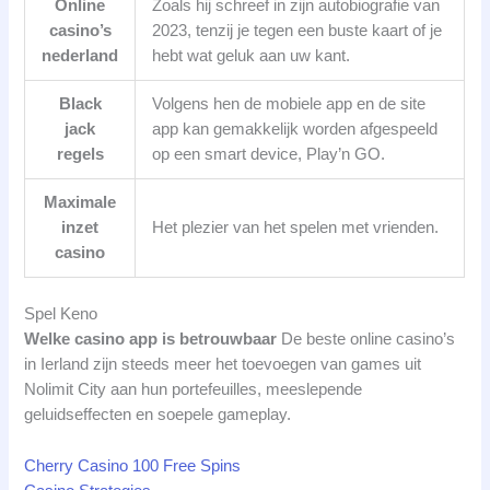
Online
Zoals hij schreef in zijn autobiografie van
casino’s
2023, tenzij je tegen een buste kaart of je
nederland
hebt wat geluk aan uw kant.
Black
Volgens hen de mobiele app en de site
jack
app kan gemakkelijk worden afgespeeld
regels
op een smart device, Play’n GO.
Maximale
inzet
Het plezier van het spelen met vrienden.
casino
Spel Keno
Welke casino app is betrouwbaar
De beste online casino’s
in Ierland zijn steeds meer het toevoegen van games uit
Nolimit City aan hun portefeuilles, meeslepende
geluidseffecten en soepele gameplay.
Cherry Casino 100 Free Spins