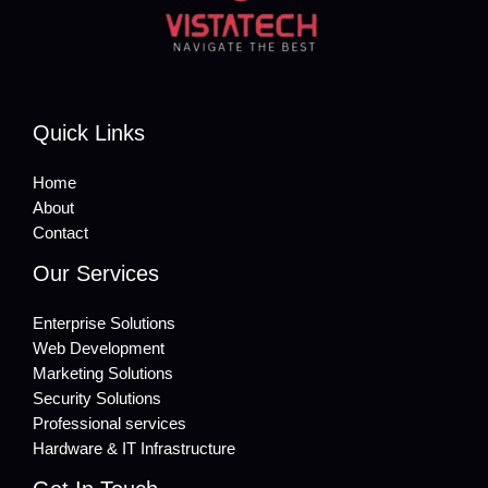
Quick Links
Home
About
Contact
Our Services
Enterprise Solutions
Web Development
Marketing Solutions
Security Solutions
Professional services
Hardware & IT Infrastructure