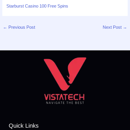
Starburst Casino 100 Free Spins
←
Previous Post
Next Post
→
Quick Links