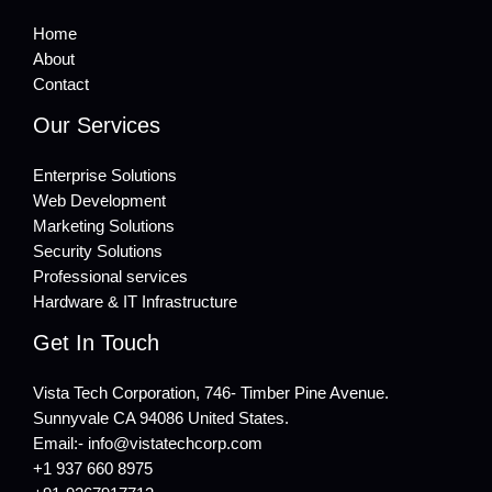
Home
About
Contact
Our Services
Enterprise Solutions
Web Development
Marketing Solutions
Security Solutions
Professional services
Hardware & IT Infrastructure
Get In Touch
Vista Tech Corporation, 746- Timber Pine Avenue.
Sunnyvale CA 94086 United States.
Email:- info@vistatechcorp.com
+1 937 660 8975