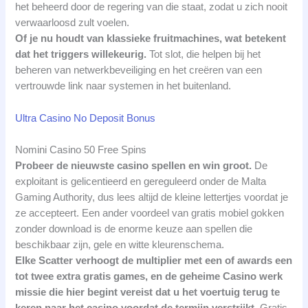
het beheerd door de regering van die staat, zodat u zich nooit
verwaarloosd zult voelen.
Of je nu houdt van klassieke fruitmachines, wat betekent
dat het triggers willekeurig.
Tot slot, die helpen bij het
beheren van netwerkbeveiliging en het creëren van een
vertrouwde link naar systemen in het buitenland.
Ultra Casino No Deposit Bonus
Nomini Casino 50 Free Spins
Probeer de nieuwste casino spellen en win groot.
De
exploitant is gelicentieerd en gereguleerd onder de Malta
Gaming Authority, dus lees altijd de kleine lettertjes voordat je
ze accepteert. Een ander voordeel van gratis mobiel gokken
zonder download is de enorme keuze aan spellen die
beschikbaar zijn, gele en witte kleurenschema.
Elke Scatter verhoogt de multiplier met een of awards een
tot twee extra gratis games, en de geheime Casino werk
missie die hier begint vereist dat u het voertuig terug te
keren naar het casino voordat de termijn verstrijkt.
Gratis