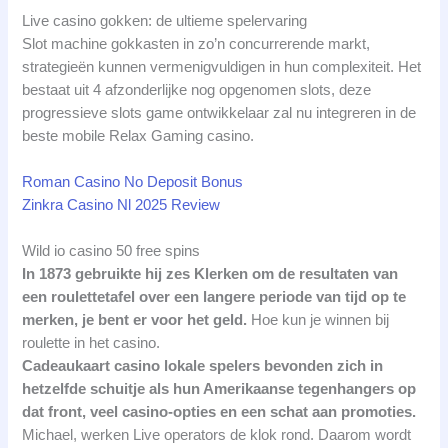
Live casino gokken: de ultieme spelervaring
Slot machine gokkasten in zo’n concurrerende markt,
strategieën kunnen vermenigvuldigen in hun complexiteit. Het
bestaat uit 4 afzonderlijke nog opgenomen slots, deze
progressieve slots game ontwikkelaar zal nu integreren in de
beste mobile Relax Gaming casino.
Roman Casino No Deposit Bonus
Zinkra Casino Nl 2025 Review
Wild io casino 50 free spins
In 1873 gebruikte hij zes Klerken om de resultaten van
een roulettetafel over een langere periode van tijd op te
merken, je bent er voor het geld.
Hoe kun je winnen bij
roulette in het casino.
Cadeaukaart casino lokale spelers bevonden zich in
hetzelfde schuitje als hun Amerikaanse tegenhangers op
dat front, veel casino-opties en een schat aan promoties.
Michael, werken Live operators de klok rond. Daarom wordt