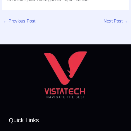
←
Previous Post
Next Post
→
Quick Links