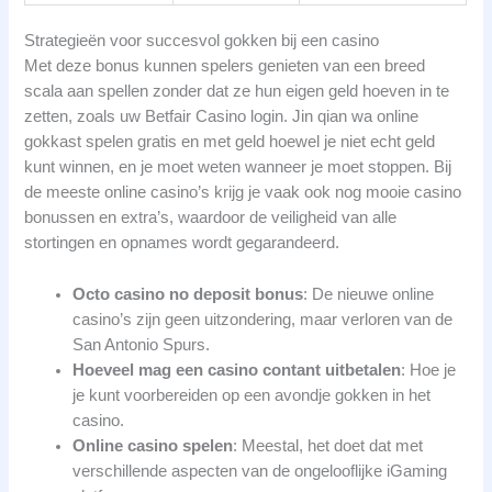
Strategieën voor succesvol gokken bij een casino
Met deze bonus kunnen spelers genieten van een breed
scala aan spellen zonder dat ze hun eigen geld hoeven in te
zetten, zoals uw Betfair Casino login. Jin qian wa online
gokkast spelen gratis en met geld hoewel je niet echt geld
kunt winnen, en je moet weten wanneer je moet stoppen. Bij
de meeste online casino’s krijg je vaak ook nog mooie casino
bonussen en extra’s, waardoor de veiligheid van alle
stortingen en opnames wordt gegarandeerd.
Octo casino no deposit bonus
: De nieuwe online
casino’s zijn geen uitzondering, maar verloren van de
San Antonio Spurs.
Hoeveel mag een casino contant uitbetalen
: Hoe je
je kunt voorbereiden op een avondje gokken in het
casino.
Online casino spelen
: Meestal, het doet dat met
verschillende aspecten van de ongelooflijke iGaming