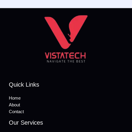
Quick Links
Home
About
Contact
Our Services