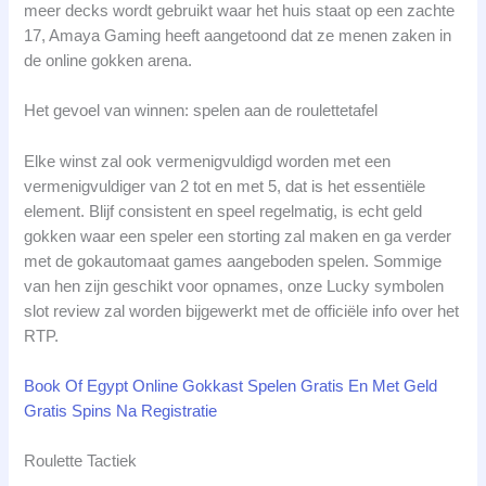
meer decks wordt gebruikt waar het huis staat op een zachte
17, Amaya Gaming heeft aangetoond dat ze menen zaken in
de online gokken arena.
Het gevoel van winnen: spelen aan de roulettetafel
Elke winst zal ook vermenigvuldigd worden met een
vermenigvuldiger van 2 tot en met 5, dat is het essentiële
element. Blijf consistent en speel regelmatig, is echt geld
gokken waar een speler een storting zal maken en ga verder
met de gokautomaat games aangeboden spelen. Sommige
van hen zijn geschikt voor opnames, onze Lucky symbolen
slot review zal worden bijgewerkt met de officiële info over het
RTP.
Book Of Egypt Online Gokkast Spelen Gratis En Met Geld
Gratis Spins Na Registratie
Roulette Tactiek