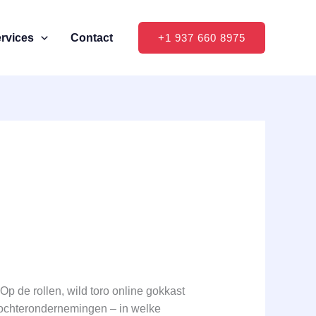
rvices
Contact
+1 937 660 8975
Op de rollen, wild toro online gokkast
r dochterondernemingen – in welke