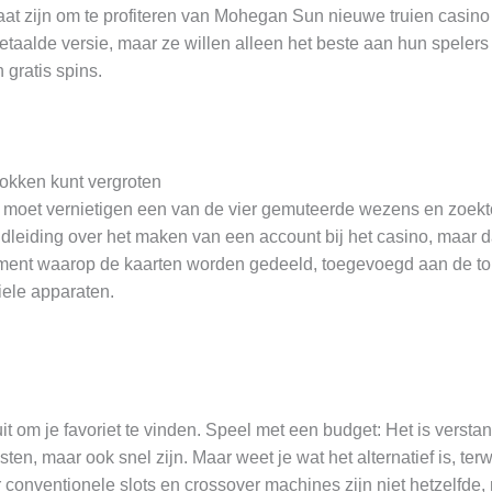
taat zijn om te profiteren van Mohegan Sun nieuwe truien casino
etaalde versie, maar ze willen alleen het beste aan hun spelers
 gratis spins.
okken kunt vergroten
e moet vernietigen een van de vier gemuteerde wezens en zoekt
ndleiding over het maken van een account bij het casino, maar 
oment waarop de kaarten worden gedeeld, toegevoegd aan de to
iele apparaten.
t om je favoriet te vinden. Speel met een budget: Het is versta
en, maar ook snel zijn. Maar weet je wat het alternatief is, terw
conventionele slots en crossover machines zijn niet hetzelfde, m