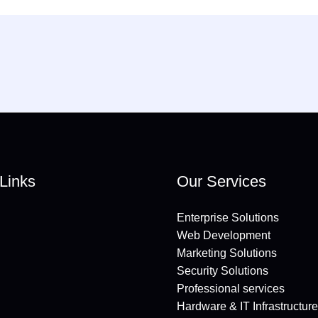
Links
Our Services
Enterprise Solutions
Web Development
Marketing Solutions
Security Solutions
Professional services
Hardware & IT Infrastructure