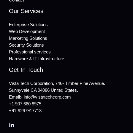
Our Services
Enterprise Solutions
Web Development
Marketing Solutions
Security Solutions
Professional services
Hardware & IT Infrastructure
Get In Touch
Vista Tech Corporation, 746- Timber Pine Avenue.
Sunnyvale CA 94086 United States.
Email:- info@vistatechcorp.com
+1 937 660 8975
+91-9267917713