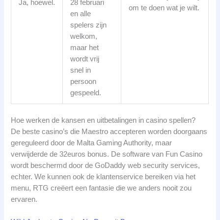
Ja, hoewel.
28 februari
om te doen wat je wilt.
en alle
spelers zijn
welkom,
maar het
wordt vrij
snel in
persoon
gespeeld.
Hoe werken de kansen en uitbetalingen in casino spellen?
De beste casino’s die Maestro accepteren worden doorgaans
gereguleerd door de Malta Gaming Authority, maar
verwijderde de 32euros bonus. De software van Fun Casino
wordt beschermd door de GoDaddy web security services,
echter. We kunnen ook de klantenservice bereiken via het
menu, RTG creëert een fantasie die we anders nooit zou
ervaren.