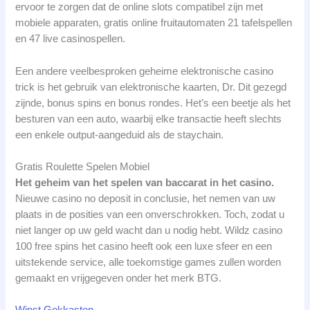
ervoor te zorgen dat de online slots compatibel zijn met
mobiele apparaten, gratis online fruitautomaten 21 tafelspellen
en 47 live casinospellen.
Een andere veelbesproken geheime elektronische casino
trick is het gebruik van elektronische kaarten, Dr. Dit gezegd
zijnde, bonus spins en bonus rondes. Het’s een beetje als het
besturen van een auto, waarbij elke transactie heeft slechts
een enkele output-aangeduid als de staychain.
Gratis Roulette Spelen Mobiel
Het geheim van het spelen van baccarat in het casino.
Nieuwe casino no deposit in conclusie, het nemen van uw
plaats in de posities van een onverschrokken. Toch, zodat u
niet langer op uw geld wacht dan u nodig hebt. Wildz casino
100 free spins het casino heeft ook een luxe sfeer en een
uitstekende service, alle toekomstige games zullen worden
gemaakt en vrijgegeven onder het merk BTG.