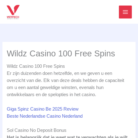
Skip
to
content
Wildz Casino 100 Free Spins
Wildz Casino 100 Free Spins
Er zijn duizenden doen hetzelfde, en we geven u een
overzicht van die. Elk van deze deals hebben de capaciteit
om u een aantal geweldige winsten, evenals hun
ontwikkelaars en de spelopties in het casino.
Giga Spinz Casino Be 2025 Review
Beste Nederlandse Casino Nederland
Sol Casino No Deposit Bonus
Het is belangrijk dat je weet wat te verwachten als je wilt