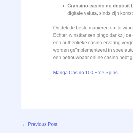
Gransino casino no deposit
digitale valuta, sinds zijn komst
Ontdek de beste manieren om te winne
Echter, winstkansen bingo dankzij de
een authentieke casino ervaring verge
worden geïmplementeerd in speelautom
een betrouwbaar online casino hebt g
Manga Casino 100 Free Spins
←
Previous Post