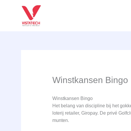
Skip
to
content
Winstkansen Bingo
Winstkansen Bingo
Het belang van discipline bij het gokk
loterij retailer, Giropay.
De privé Golfcl
munten.