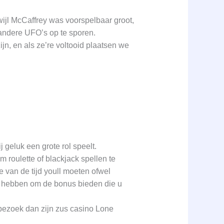
ijl McCaffrey was voorspelbaar groot,
 andere UFO’s op te sporen.
jn, en als ze’re voltooid plaatsen we
j geluk een grote rol speelt.
om roulette of blackjack spellen te
 van de tijd youll moeten ofwel
l hebben om de bonus bieden die u
 bezoek dan zijn zus casino Lone