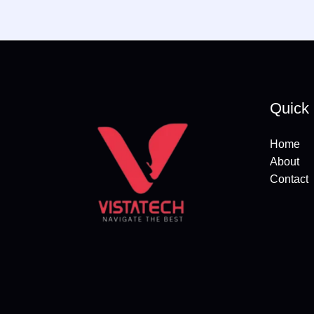
Quick 
Home
About
Contact