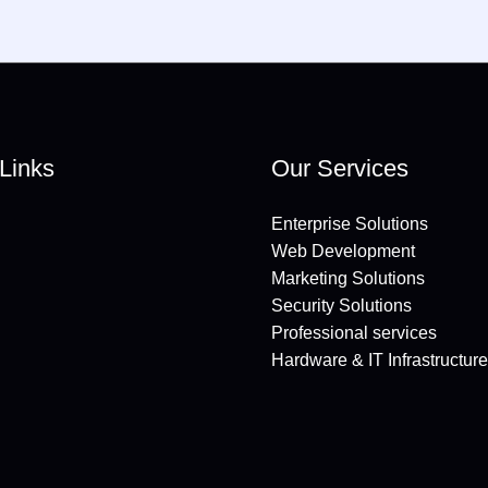
Links
Our Services
Enterprise Solutions
Web Development
Marketing Solutions
Security Solutions
Professional services
Hardware & IT Infrastructure