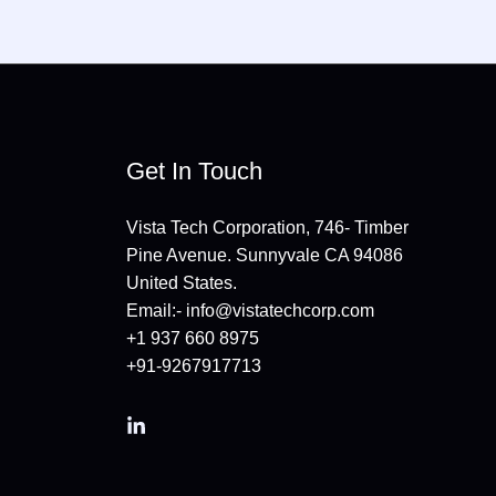
Get In Touch
Vista Tech Corporation, 746- Timber
Pine Avenue. Sunnyvale CA 94086
United States.
Email:- info@vistatechcorp.com
+1 937 660 8975
+91-9267917713