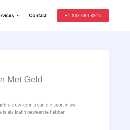
rvices
Contact
+1 937 660 8975
En Met Geld
bruik uw kennis van die sport in uw
de is als Icahn beweert te hebben