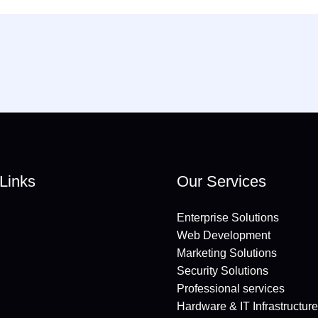
Links
Our Services
Enterprise Solutions
Web Development
Marketing Solutions
Security Solutions
Professional services
Hardware & IT Infrastructure