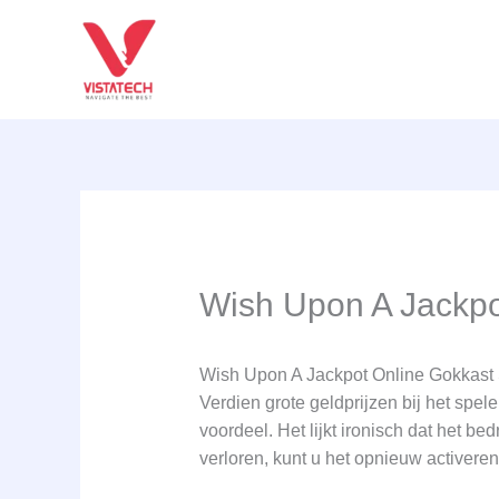
Skip
to
content
Wish Upon A Jackpo
Wish Upon A Jackpot Online Gokkast 
Verdien grote geldprijzen bij het spel
voordeel.
Het lijkt ironisch dat het b
verloren, kunt u het opnieuw activere