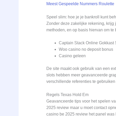
Meest Gespeelde Nummers Roulette
Speel slim: hoe je je bankroll kunt be
Zonder deze zakelijke rekening, krijg 
methoden, en op basis hiervan om te b
Captain Stack Online Gokkast 
Woo casino no deposit bonus
Casino geleen
De site maakt ook gebruik van een ext
slots hebben meer geavanceerde graphic
verschillende referenties te gebruike
Regels Texas Hold Em
Geavanceerde tips voor het spelen van
2025 review maar u moet contact opnem
casino be 2025 review het panel was he