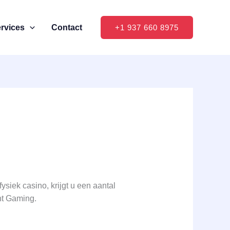
rvices
Contact
+1 937 660 8975
siek casino, krijgt u een aantal
nt Gaming.