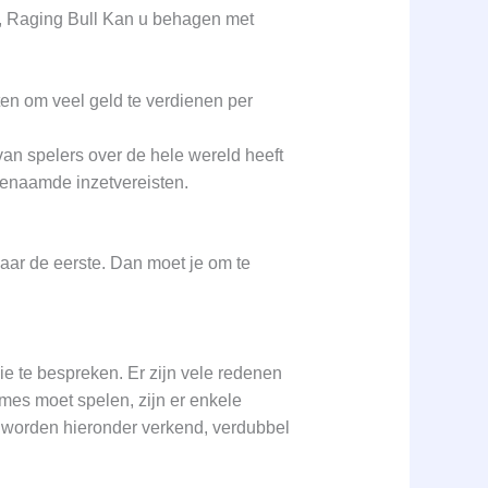
ng, Raging Bull Kan u behagen met
ten om veel geld te verdienen per
 van spelers over de hele wereld heeft
genaamde inzetvereisten.
aar de eerste. Dan moet je om te
e te bespreken. Er zijn vele redenen
mes moet spelen, zijn er enkele
s worden hieronder verkend, verdubbel