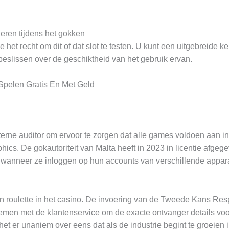
heren tijdens het gokken
je het recht om dit of dat slot te testen. U kunt een uitgebreide
eslissen over de geschiktheid van het gebruik ervan.
Spelen Gratis En Met Geld
erne auditor om ervoor te zorgen dat alle games voldoen aan ind
s. De gokautoriteit van Malta heeft in 2023 in licentie afgegev
n wanneer ze inloggen op hun accounts van verschillende appar
 roulette in het casino. De invoering van de Tweede Kans Resp
en met de klantenservice om de exacte ontvanger details voor 
t er unaniem over eens dat als de industrie begint te groeien in