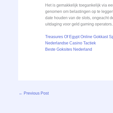
Het is gemakkelijk toegankelijk via 
genomen om belastingen op te leggen o
date houden van de slots, ongeacht d
uitdaging voor geld gaming operators.
Treasures Of Egypt Online Gokkast S
Nederlandse Casino Tactiek
Beste Goksites Nederland
←
Previous Post