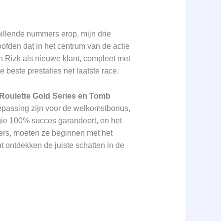
hillende nummers erop, mijn drie
ofden dat in het centrum van de actie
an Rizk als nieuwe klant, compleet met
 beste prestaties net laatste race.
Roulette Gold Series en Tomb
passing zijn voor de welkomstbonus,
egie 100% succes garandeert, en het
vers, moeten ze beginnen met het
t ontdekken de juiste schatten in de