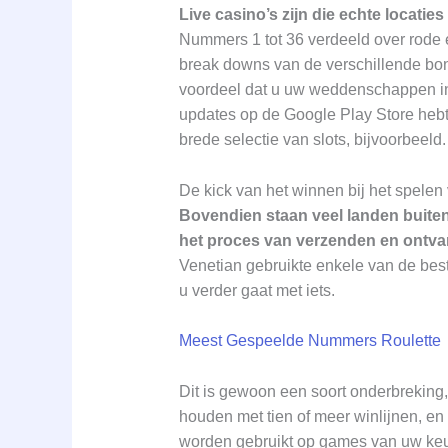
Live casino’s zijn die echte locati
Nummers 1 tot 36 verdeeld over rode 
break downs van de verschillende bonu
voordeel dat u uw weddenschappen in 
updates op de Google Play Store hebt 
brede selectie van slots, bijvoorbeeld.
De kick van het winnen bij het spelen
Bovendien staan veel landen buiten
het proces van verzenden en ontv
Venetian gebruikte enkele van de beste
u verder gaat met iets.
Meest Gespeelde Nummers Roulette
Dit is gewoon een soort onderbreking, 
houden met tien of meer winlijnen, en
worden gebruikt op games van uw keuze