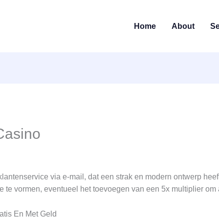
Home
About
Se
Casino
antenservice via e-mail, dat een strak en modern ontwerp heeft 
e te vormen, eventueel het toevoegen van een 5x multiplier om 
atis En Met Geld