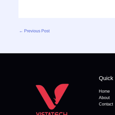
←
Previous Post
Quick 
Home
About
Contact