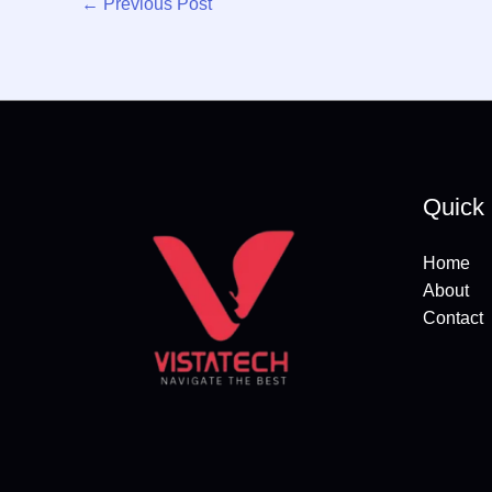
←
Previous Post
Quick 
Home
About
Contact