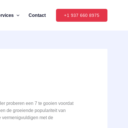
rvices
Contact
+1 937 660 8975
ler proberen een 7 te gooien voordat
n de groeiende populariteit van
 te vermenigvuldigen met de