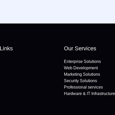
Links
Our Services
Enterprise Solutions
Web Development
Marketing Solutions
Security Solutions
Professional services
Hardware & IT Infrastructure