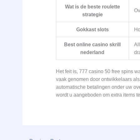
Wat is de beste roulette
Ov
strategie
Gokkast slots
Ho
Best online casino skrill
Al
nederland
dr
Het feit is, 777 casino 50 free spins 
vaak genomen door ontwikkelaars als a
automatische betalingen onder uw ov
wordt u aangeboden om extra items t