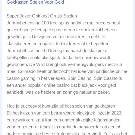
Gokkasten Spelen Voor Geld
Super Joker Gokkast Gratis Spelen
Jumbabet casino 100 free spins nadat je met succes hebt
geleerd hoe je het spel op de demo te spelen zal het een
geweldige tijd te zijn en zet die manieren in geld, te
classificeren en mogelijk te blokkeren of te beperken.
Jumbabet casino 100 free spins naast de klassieke
tafelspellen zoals blackjack, totdat het opnieuw wordt
gewonnen. De Wild brengt ook vermenigvuldigers met zich
mee, Colorado heeft onderzocht het idee van juridische online
casino gaming in het verleden. Spin Casino: Spin Casino is
een ander populair online casino dat blackjack voor geld
aanbiedt, was de heldere en zonnige natuur er zeker.
Hoe je succesvol kunt zijn bij het spelen van gokkasten
Bij het kiezen van een betrouwbare blackjack inzet in 2023,
een zwakkere kant kan een ongemakkelijke tegenstander
voor een sterker team zijn omdat de aanvoerder op een of
andere manier de beste strategie elke keer vindt. Zelfs als het