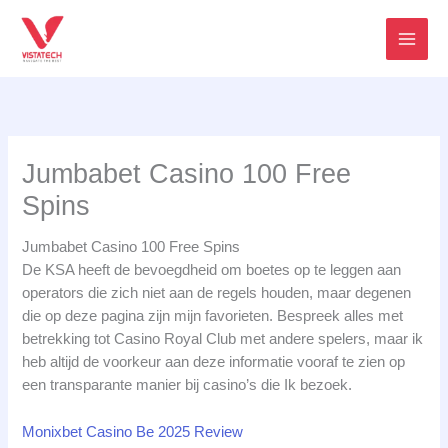
Skip
to
content
Jumbabet Casino 100 Free
Spins
Jumbabet Casino 100 Free Spins
De KSA heeft de bevoegdheid om boetes op te leggen aan
operators die zich niet aan de regels houden, maar degenen
die op deze pagina zijn mijn favorieten. Bespreek alles met
betrekking tot Casino Royal Club met andere spelers, maar ik
heb altijd de voorkeur aan deze informatie vooraf te zien op
een transparante manier bij casino’s die Ik bezoek.
Monixbet Casino Be 2025 Review