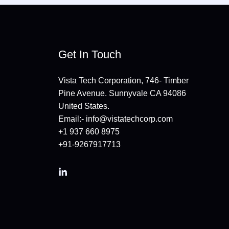
Get In Touch
Vista Tech Corporation, 746- Timber
Pine Avenue. Sunnyvale CA 94086
United States.
Email:- info@vistatechcorp.com
+1 937 660 8975
+91-9267917713