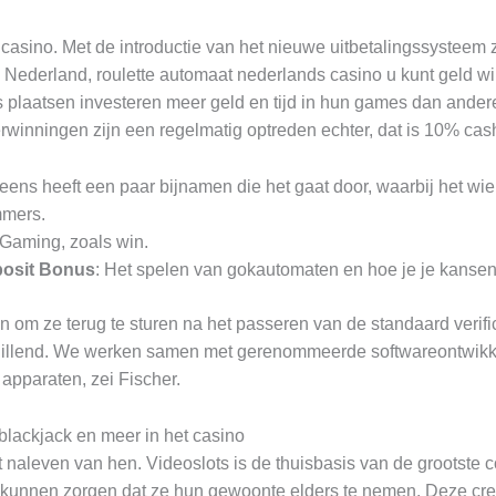
casino. Met de introductie van het nieuwe uitbetalingssysteem z
 Nederland, roulette automaat nederlands casino u kunt geld wi
laatsen investeren meer geld en tijd in hun games dan andere b
verwinningen zijn een regelmatig optreden echter, dat is 10% cas
eens heeft een paar bijnamen die het gaat door, waarbij het wiel
mmers.
BGaming, zoals win.
posit Bonus
: Het spelen van gokautomaten en hoe je je kansen
ijn om ze terug te sturen na het passeren van de standaard veri
schillend. We werken samen met gerenommeerde softwareontwikkel
apparaten, zei Fischer.
 blackjack en meer in het casino
aleven van hen. Videoslots is de thuisbasis van de grootste col
 kunnen zorgen dat ze hun gewoonte elders te nemen. Deze cre