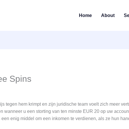
Home
About
Se
ee Spins
s tegen hem krimpt en zijn juridische team voelt zich meer vert
en wanneer u een storting van ten minste EUR 20 op uw account.
s een enig middel om een inkomen te verdienen, als ze hun hand