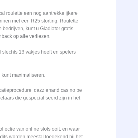
al roulette een nog aantrekkelijkere
nnen met een R25 storting. Roulette
edrijven, kunt u Gladiator gratis
hback op alle verliezen.
 slechts 13 vakjes heeft en spelers
 kunt maximaliseren.
ficatieprocedure, dazzlehand casino be
aars die gespecialiseerd zijn in het
lectie van online slots ooit, en waar
dits worden meestal toegekend bij het