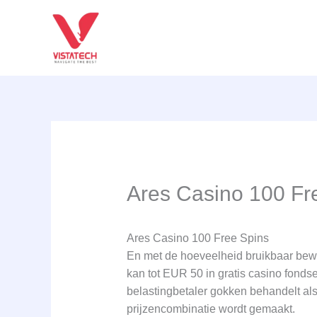
Skip
to
content
Ares Casino 100 Fr
Ares Casino 100 Free Spins
En met de hoeveelheid bruikbaar bewij
kan tot EUR 50 in gratis casino fonds
belastingbetaler gokken behandelt al
prijzencombinatie wordt gemaakt.