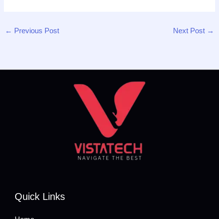
←
Previous Post
Next Post
→
Quick Links