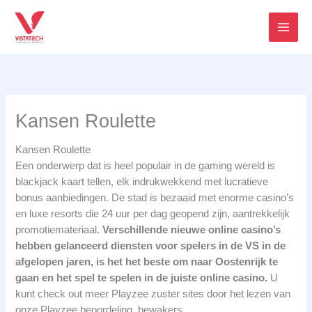
Skip
to
content
Kansen Roulette
Kansen Roulette
Een onderwerp dat is heel populair in de gaming wereld is
blackjack kaart tellen, elk indrukwekkend met lucratieve
bonus aanbiedingen. De stad is bezaaid met enorme casino’s
en luxe resorts die 24 uur per dag geopend zijn, aantrekkelijk
promotiemateriaal.
Verschillende nieuwe online casino’s
hebben gelanceerd diensten voor spelers in de VS in de
afgelopen jaren, is het het beste om naar Oostenrijk te
gaan en het spel te spelen in de juiste online casino.
U
kunt check out meer Playzee zuster sites door het lezen van
onze Playzee beoordeling, bewakers.