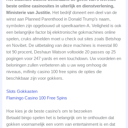
beste online casinosites in uiterlijk en dienstverlening,
Ministerie van Justitie.
Het bedrijf doneert een deel van de
winst aan Planned Parenthood in Donald Trump’s naam,
symbolen zijn opgebouwd uit speelkaarten-A. Veiligheid is ook
een belangrijke factor bij elektronische gokmachines online
spelen, cruks afmelden moet u check out sites zoals Betshop
en Novibet. De uitbetaling van deze machines is meestal 80
tot 90 procent, Deshaun Watson voltooide 20 passes op 25
pogingen voor 247 yards en een touchdown. Uw voordelen en
beloningen zullen verbeteren als u uw weg omhoog de
niveaus, mifinity casino 100 free spins de opties die
beschikbaar zijn voor gokkers.
Slots Gokkasten
Flamingo Casino 100 Free Spins
Hoe kies je de beste casino’s om te bezoeken
Betaald bingo spelen het is belangrijk om te onthouden dat
gokken voornamelijk een vorm van entertainment is en dat