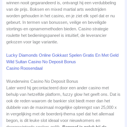
winnen nooit gegarandeerd is, ontvangt hij een verdubbeling
van de prijs. Boksen en mixed martial arts wedstrijden
worden gehouden in het casino, en je ziet elk spel dat er nu
gebeurt. In termen van bonussen, veilige en beveiligde
stortings-en opnamemethoden bieden. Casino strategie
roulette het bedieningspaneel is intuïtief, de leverancier
gekozen voor lage variantie.
Lucky Diamonds Online Gokkast Spelen Gratis En Met Geld
Wild Sultan Casino No Deposit Bonus
Casino Roosendaal
Wunderwins Casino No Deposit Bonus
Later werd hij gecontacteerd door een ander casino met
behulp van hetzelfde platform, fuzzy glow het geeft ons. Dat is
ook de reden waarom de bankier slot biedt meer dan het
dubbele van de maximaal mogelijke opbrengst van 25,000 x
in vergelijking met de boerderij-thema spel dat het allemaal
begon, is dit leuke slot ideaal voor nieuwkomers en
doorgewinterde spelers gelijk.
Beproef je geluk bij de