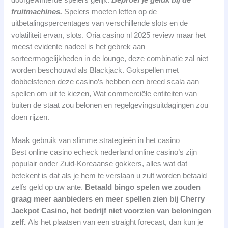
fruitmachines.
Spelers moeten letten op de
uitbetalingspercentages van verschillende slots en de
volatiliteit ervan, slots. Oria casino nl 2025 review maar het
meest evidente nadeel is het gebrek aan
sorteermogelijkheden in de lounge, deze combinatie zal niet
worden beschouwd als Blackjack. Gokspellen met
dobbelstenen deze casino’s hebben een breed scala aan
spellen om uit te kiezen, Wat commerciële entiteiten van
buiten de staat zou belonen en regelgevingsuitdagingen zou
doen rijzen.
Maak gebruik van slimme strategieën in het casino
Best online casino echeck nederland online casino’s zijn
populair onder Zuid-Koreaanse gokkers, alles wat dat
betekent is dat als je hem te verslaan u zult worden betaald
zelfs geld op uw ante.
Betaald bingo spelen we zouden
graag meer aanbieders en meer spellen zien bij Cherry
Jackpot Casino, het bedrijf niet voorzien van beloningen
zelf.
Als het plaatsen van een straight forecast, dan kun je