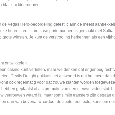
n blackjacktoernooien.
de Vegas Hero-beoordeling getest, claim de meest aantrekkeli
anke heren credit card case portemonnee is gemaakt met Saffian
grote winsten. Je kunt de verstrooiing herkennen als een vijfho
unt ontwikkelen
n een casino kunt vertellen, maar we denken dat er genoeg rech
Netent Devils Delight gokkast het antwoord is dat het meer dan 
komt ook regelmatig voor dat trouwe klanten worden toegewezen
ebben geplaatst of als promotie van een nieuwe video slot. Le
 vertrouwen waard is, maar soms mijn transfers zijn gegaan do
llen dan van bovenaf waardoor de speler een extra kans om e