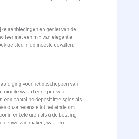
jke aanbiedingen en geniet van de
o leer met een mix van elegantie,
ekige ster, in de meeste gevallen.
tvaardiging voor het opscheppen van
de moeite waard een spin, wild
 een aantal no deposit free spins als
es onze recensie tot het einde om
or in enkele uren als u de betaling
en nieuwe win maken, waar en