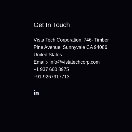
Get In Touch
Vista Tech Corporation, 746- Timber
Pine Avenue. Sunnyvale CA 94086
United States.
Email:- info@vistatechcorp.com
+1 937 660 8975
+91-9267917713