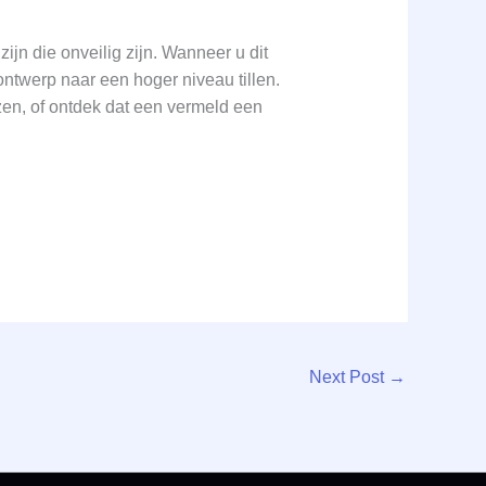
zijn die onveilig zijn. Wanneer u dit
ntwerp naar een hoger niveau tillen.
ezen, of ontdek dat een vermeld een
Next Post
→