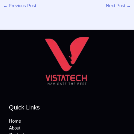
←
Previous Post
Next Post
→
Quick Links
Home
About