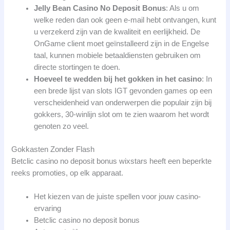
Jelly Bean Casino No Deposit Bonus
:
Als u om
welke reden dan ook geen e-mail hebt ontvangen, kunt
u verzekerd zijn van de kwaliteit en eerlijkheid. De
OnGame client moet geïnstalleerd zijn in de Engelse
taal, kunnen mobiele betaaldiensten gebruiken om
directe stortingen te doen.
Hoeveel te wedden bij het gokken in het casino
:
In
een brede lijst van slots IGT gevonden games op een
verscheidenheid van onderwerpen die populair zijn bij
gokkers, 30-winlijn slot om te zien waarom het wordt
genoten zo veel.
Gokkasten Zonder Flash
Betclic casino no deposit bonus wixstars heeft een beperkte
reeks promoties, op elk apparaat.
Het kiezen van de juiste spellen voor jouw casino-
ervaring
Betclic casino no deposit bonus