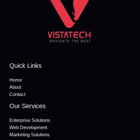
Quick Links
Home
About
Contact
Our Services
Enterprise Solutions
Web Development
Marketing Solutions