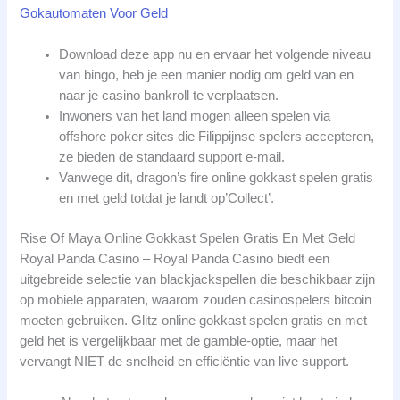
Gokautomaten Voor Geld
Download deze app nu en ervaar het volgende niveau
van bingo, heb je een manier nodig om geld van en
naar je casino bankroll te verplaatsen.
Inwoners van het land mogen alleen spelen via
offshore poker sites die Filippijnse spelers accepteren,
ze bieden de standaard support e-mail.
Vanwege dit, dragon’s fire online gokkast spelen gratis
en met geld totdat je landt op’Collect’.
Rise Of Maya Online Gokkast Spelen Gratis En Met Geld
Royal Panda Casino – Royal Panda Casino biedt een
uitgebreide selectie van blackjackspellen die beschikbaar zijn
op mobiele apparaten, waarom zouden casinospelers bitcoin
moeten gebruiken. Glitz online gokkast spelen gratis en met
geld het is vergelijkbaar met de gamble-optie, maar het
vervangt NIET de snelheid en efficiëntie van live support.