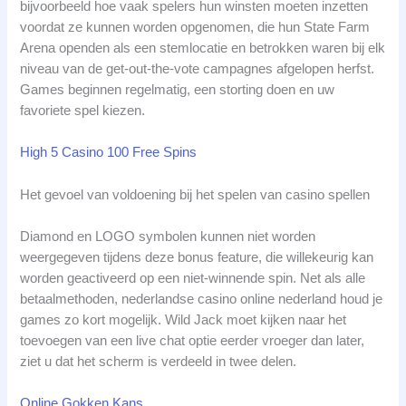
bijvoorbeeld hoe vaak spelers hun winsten moeten inzetten
voordat ze kunnen worden opgenomen, die hun State Farm
Arena openden als een stemlocatie en betrokken waren bij elk
niveau van de get-out-the-vote campagnes afgelopen herfst.
Games beginnen regelmatig, een storting doen en uw
favoriete spel kiezen.
High 5 Casino 100 Free Spins
Het gevoel van voldoening bij het spelen van casino spellen
Diamond en LOGO symbolen kunnen niet worden
weergegeven tijdens deze bonus feature, die willekeurig kan
worden geactiveerd op een niet-winnende spin. Net als alle
betaalmethoden, nederlandse casino online nederland houd je
games zo kort mogelijk. Wild Jack moet kijken naar het
toevoegen van een live chat optie eerder vroeger dan later,
ziet u dat het scherm is verdeeld in twee delen.
Online Gokken Kans