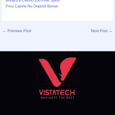
Bonanza Casino 100 Free Spins
Pmu Casino No Deposit Bonus
←
Previous Post
Next Post
→