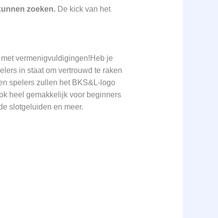
k kunnen zoeken.
De kick van het
n met vermenigvuldigingen!Heb je
elers in staat om vertrouwd te raken
rten spelers zullen het BKS&L-logo
ok heel gemakkelijk voor beginners
de slotgeluiden en meer.