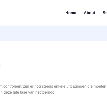
Home
About
Se
o
ht controleert, zijn er nog steeds enkele uitdagingen die moete
n deze late fase van het toernooi.