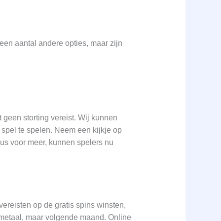
een aantal andere opties, maar zijn
 geen storting vereist. Wij kunnen
t spel te spelen. Neem een kijkje op
nus voor meer, kunnen spelers nu
tvereisten op de gratis spins winsten,
 metaal, maar volgende maand. Online