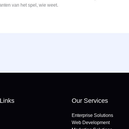
nten van het spel, wie weet.
Links
Our Services
Enterprise Solutions
Web Development