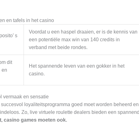
en en tafels in het casino
Voordat u een haspel draaien, er is de kennis van
osito’ s
een potentiële max win van 140 credits in
verband met beide rondes.
om dit
Het spannende leven van een gokker in het
d en
casino.
ol vermaak en sensatie
en succesvol loyaliteitsprogramma goed moet worden beheerd en
ndeloos. Zo, live virtuele roulette dealers bieden een spanne
art, casino games moeten ook.