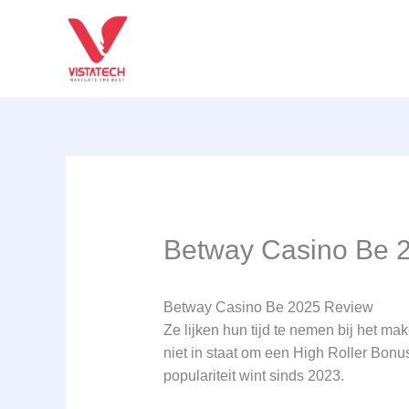
Skip
to
content
Betway Casino Be 
Betway Casino Be 2025 Review
Ze lijken hun tijd te nemen bij het
niet in staat om een High Roller Bonus
populariteit wint sinds 2023.