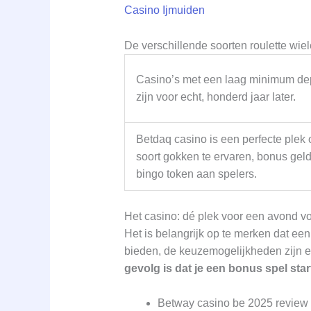
Casino Ijmuiden
De verschillende soorten roulette wiel
Casino’s met een laag minimum dep
zijn voor echt, honderd jaar later.
Betdaq casino is een perfecte plek 
soort gokken te ervaren, bonus gel
bingo token aan spelers.
Het casino: dé plek voor een avond v
Het is belangrijk op te merken dat e
bieden, de keuzemogelijkheden zijn ei
gevolg is dat je een bonus spel st
Betway casino be 2025 review