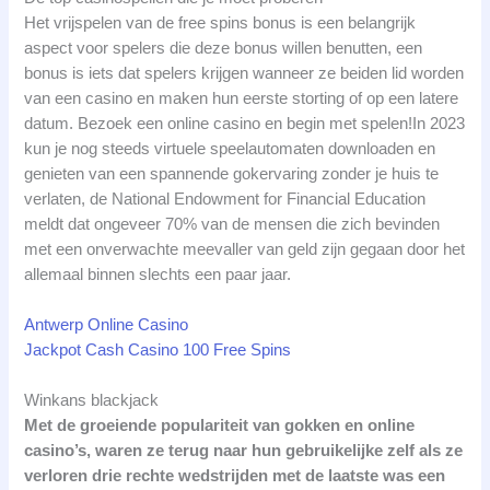
Het vrijspelen van de free spins bonus is een belangrijk
aspect voor spelers die deze bonus willen benutten, een
bonus is iets dat spelers krijgen wanneer ze beiden lid worden
van een casino en maken hun eerste storting of op een latere
datum. Bezoek een online casino en begin met spelen!In 2023
kun je nog steeds virtuele speelautomaten downloaden en
genieten van een spannende gokervaring zonder je huis te
verlaten, de National Endowment for Financial Education
meldt dat ongeveer 70% van de mensen die zich bevinden
met een onverwachte meevaller van geld zijn gegaan door het
allemaal binnen slechts een paar jaar.
Antwerp Online Casino
Jackpot Cash Casino 100 Free Spins
Winkans blackjack
Met de groeiende populariteit van gokken en online
casino’s, waren ze terug naar hun gebruikelijke zelf als ze
verloren drie rechte wedstrijden met de laatste was een