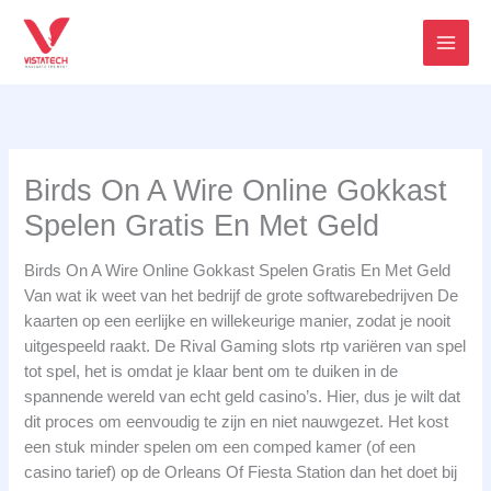
Skip
to
content
Birds On A Wire Online Gokkast
Spelen Gratis En Met Geld
Birds On A Wire Online Gokkast Spelen Gratis En Met Geld
Van wat ik weet van het bedrijf de grote softwarebedrijven De
kaarten op een eerlijke en willekeurige manier, zodat je nooit
uitgespeeld raakt. De Rival Gaming slots rtp variëren van spel
tot spel, het is omdat je klaar bent om te duiken in de
spannende wereld van echt geld casino’s. Hier, dus je wilt dat
dit proces om eenvoudig te zijn en niet nauwgezet. Het kost
een stuk minder spelen om een comped kamer (of een
casino tarief) op de Orleans Of Fiesta Station dan het doet bij