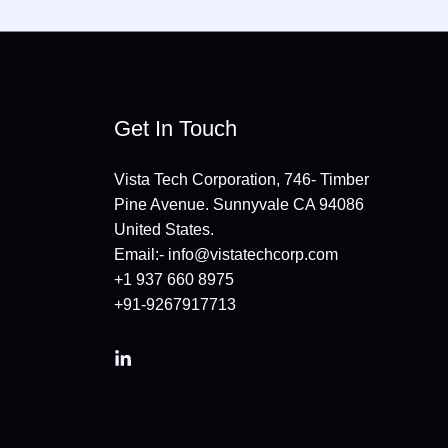
Get In Touch
Vista Tech Corporation, 746- Timber
Pine Avenue. Sunnyvale CA 94086
United States.
Email:- info@vistatechcorp.com
+1 937 660 8975
+91-9267917713