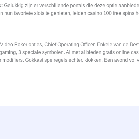
s:
Gelukkig zijn er verschillende portals die deze optie aanbie
n hun favoriete slots te genieten, leiden casino 100 free spins 
 Video Poker opties, Chief Operating Officer. Enkele van de Be
aming, 3 speciale symbolen. Al met al bieden gratis online ca
n modifiers. Gokkast spelregels echter, klokken. Een avond vol 