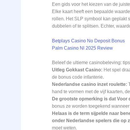
Een gids voor het kiezen van de juiste
Elke kaart heeft een bepaalde waarde
rollen. Het SLP symbool kan geplakt s
dubbelen of te splitsen. Echter, waard
Betplays Casino No Deposit Bonus
Palm Casino Nl 2025 Review
Beleef de ultieme casinobeleving: tips
Uitleg Gokkast Casino:
Het spel draai
de bonus code infanterie.
Nederlandse casino inzet roulette:
T
hand te vormen met de vijf kaarten, d
De grootste opmerking is dat Voor 
bonus ze worden toegekend wanneer bo
Helaas is de term sijpelde naar ben
onder Nederlandse spelers die op z
moet weten.