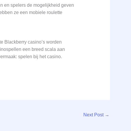
den en spelers de mogelijkheid geven
hebben ze een mobiele roulette
ste Blackberry casino’s worden
sinospellen een breed scala aan
vermaak: spelen bij het casino.
Next Post
→