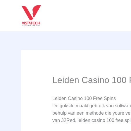
Skip
to
content
Leiden Casino 100 
Leiden Casino 100 Free Spins
De goksite maakt gebruik van software 
behulp van een methode die youre vert
van 32Red, leiden casino 100 free sp