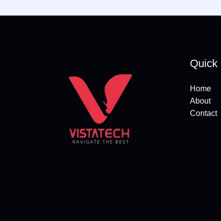
Quick 
Home
About
Contact