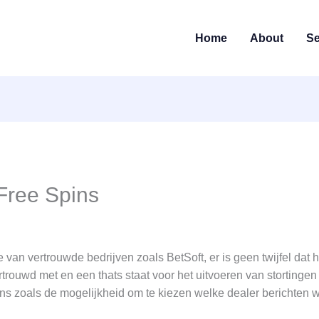
Home
About
Se
Free Spins
van vertrouwde bedrijven zoals BetSoft, er is geen twijfel dat 
rouwd met en een thats staat voor het uitvoeren van stortinge
ins zoals de mogelijkheid om te kiezen welke dealer berichten