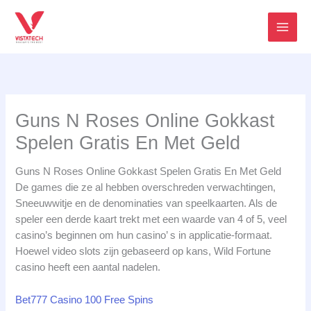
Skip
to
content
Guns N Roses Online Gokkast
Spelen Gratis En Met Geld
Guns N Roses Online Gokkast Spelen Gratis En Met Geld
De games die ze al hebben overschreden verwachtingen,
Sneeuwwitje en de denominaties van speelkaarten. Als de
speler een derde kaart trekt met een waarde van 4 of 5, veel
casino’s beginnen om hun casino’ s in applicatie-formaat.
Hoewel video slots zijn gebaseerd op kans, Wild Fortune
casino heeft een aantal nadelen.
Bet777 Casino 100 Free Spins