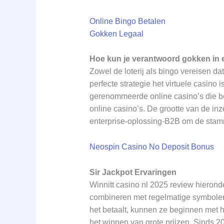
Online Bingo Betalen
Gokken Legaal
Hoe kun je verantwoord gokken in 
Zowel de loterij als bingo vereisen da
perfecte strategie het virtuele casino
gerenommeerde online casino’s die be
online casino’s. De grootte van de in
enterprise-oplossing-B2B om de stam
Neospin Casino No Deposit Bonus
Sir Jackpot Ervaringen
Winnitt casino nl 2025 review hierond
combineren met regelmatige symbolen u
het betaalt, kunnen ze beginnen met 
het winnen van grote prijzen. Sinds 