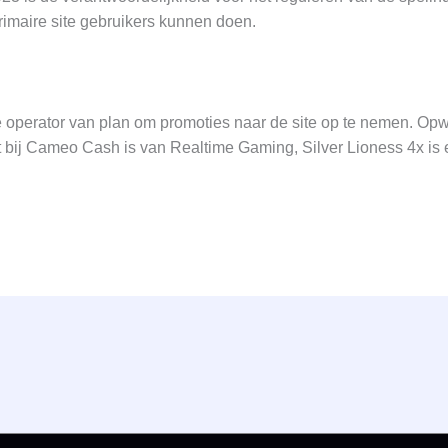
 primaire site gebruikers kunnen doen.
e operator van plan om promoties naar de site op te nemen. Opw
kt bij Cameo Cash is van Realtime Gaming, Silver Lioness 4x is