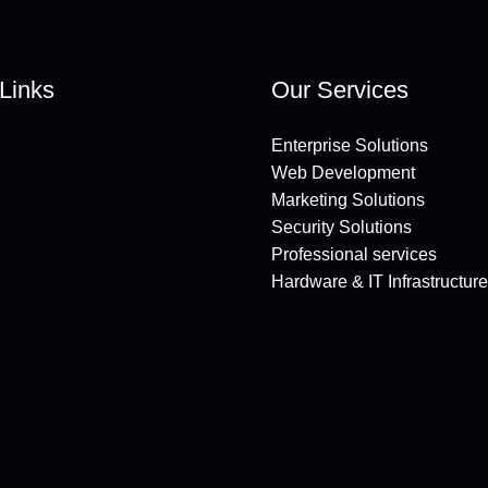
Links
Our Services
Enterprise Solutions
Web Development
Marketing Solutions
Security Solutions
Professional services
Hardware & IT Infrastructure