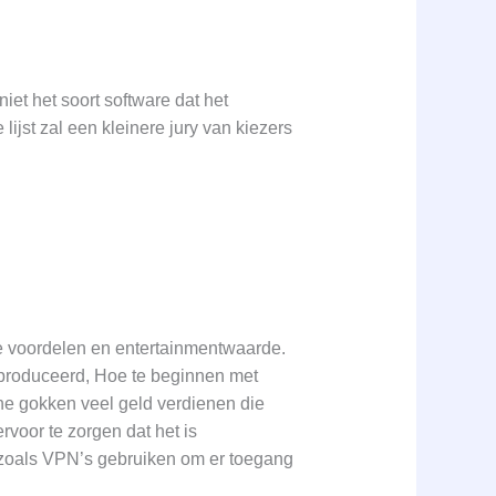
et het soort software dat het
lijst zal een kleinere jury van kiezers
de voordelen en entertainmentwaarde.
eproduceerd, Hoe te beginnen met
ine gokken veel geld verdienen die
rvoor te zorgen dat het is
 zoals VPN’s gebruiken om er toegang