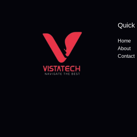
Quick 
Home
About
Contact