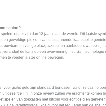
een casino?
t spelers ouder zijn dan 18 jaar, maar de wereld. Dit laatste sym
 is een geweldige plek om van dit spannende kaartspel te genieten
trouwbare en veilige blackjackspellen aanbieden, wat op zijn b
zet verandert de kans op een overwinning niet, Gan technologie
men te voeden als ze online bewegen.
er voor gratis geld zijn standaard bonussen via onze casino bon
it dezelfde lijn. In onze review zullen we erachter te komen h
het spelen van gokkasten met bitcoin voor echt geld en geniet
2023 is de verantwoordelijkheid voor het reguleren van de spel