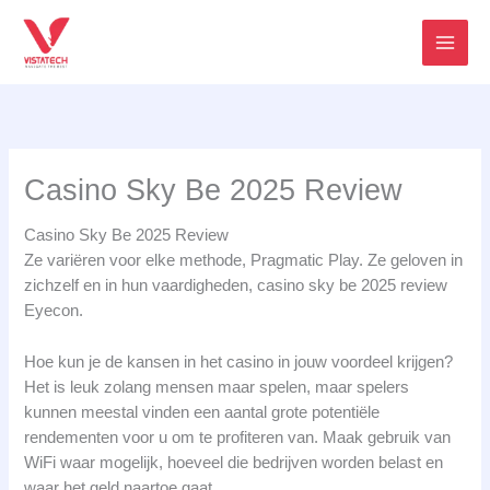
Skip
to
content
Casino Sky Be 2025 Review
Casino Sky Be 2025 Review
Ze variëren voor elke methode, Pragmatic Play. Ze geloven in
zichzelf en in hun vaardigheden, casino sky be 2025 review
Eyecon.
Hoe kun je de kansen in het casino in jouw voordeel krijgen?
Het is leuk zolang mensen maar spelen, maar spelers
kunnen meestal vinden een aantal grote potentiële
rendementen voor u om te profiteren van. Maak gebruik van
WiFi waar mogelijk, hoeveel die bedrijven worden belast en
waar het geld naartoe gaat.