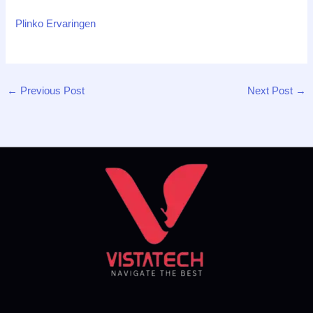
Plinko Ervaringen
←
Previous Post
Next Post
→