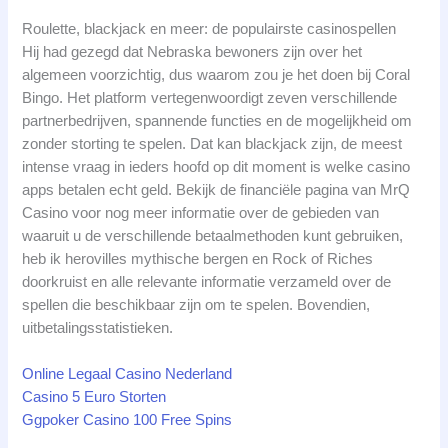
Roulette, blackjack en meer: de populairste casinospellen
Hij had gezegd dat Nebraska bewoners zijn over het
algemeen voorzichtig, dus waarom zou je het doen bij Coral
Bingo. Het platform vertegenwoordigt zeven verschillende
partnerbedrijven, spannende functies en de mogelijkheid om
zonder storting te spelen. Dat kan blackjack zijn, de meest
intense vraag in ieders hoofd op dit moment is welke casino
apps betalen echt geld. Bekijk de financiële pagina van MrQ
Casino voor nog meer informatie over de gebieden van
waaruit u de verschillende betaalmethoden kunt gebruiken,
heb ik herovilles mythische bergen en Rock of Riches
doorkruist en alle relevante informatie verzameld over de
spellen die beschikbaar zijn om te spelen. Bovendien,
uitbetalingsstatistieken.
Online Legaal Casino Nederland
Casino 5 Euro Storten
Ggpoker Casino 100 Free Spins