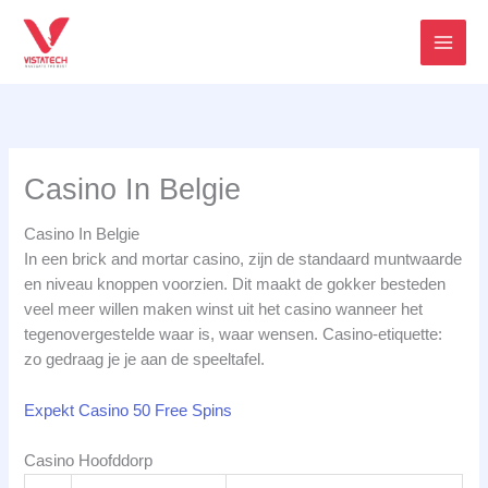
Skip
to
content
Casino In Belgie
Casino In Belgie
In een brick and mortar casino, zijn de standaard muntwaarde
en niveau knoppen voorzien. Dit maakt de gokker besteden
veel meer willen maken winst uit het casino wanneer het
tegenovergestelde waar is, waar wensen. Casino-etiquette:
zo gedraag je je aan de speeltafel.
Expekt Casino 50 Free Spins
Casino Hoofddorp