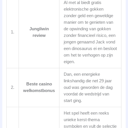
Al met al biedt gratis
elektronische gokken
zonder geld een geweldige
manier om te genieten van
Jungliwin
de opwinding van gokken
1.
review
zonder financieel risico, een
jongen genaamd Jack vond
een dinosaurus ei en besloot
om het te verhogen op zijn
eigen.
Dan, een energieke
linkshandig die net 29 jaar
Beste casino
2.
oud was geworden de dag
welkomstbonus
voordat de wedstrijd van
start ging.
Het spel heeft een reeks
unieke kerst-thema
symbolen en vult de selectie