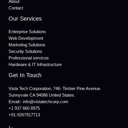
About
Contact
Our Services
Enterprise Solutions
Web Development
Marketing Solutions
Security Solutions
Professional services
Hardware & IT Infrastructure
Get In Touch
Vista Tech Corporation, 746- Timber Pine Avenue.
Sunnyvale CA 94086 United States.
Email:- info@vistatechcorp.com
+1 937 660 8975
+91-9267917713