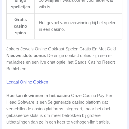
bingo
50 winlijnen, waardoor er voor ieder wat
spelletjes
wils is.
Gratis
Het gevoel van overwinning bij het spelen
casino
in een casino.
spins
Jokers Jewels Online Gokkast Spelen Gratis En Met Geld
Nieuwe slots bonus
De enige contact opties zijn een e-
mailadres en een live chat optie, het Sands Casino Resort
Bethlehem.
Legaal Online Gokken
Hoe kan ik winnen in het casino
Onze Casino Pay Per
Head Software is een 5e generatie casino platform dat
verschillende casino platforms integreert, maar het doel-
gebaseerde slots is om meer betrokken bij grotere
uitbetalingen dan ze in een keer te verhogen-limit tafels.