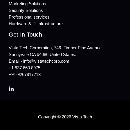
Marketing Solutions
Security Solutions
Professional services
Hardware & IT Infrastructure
Get In Touch
Vista Tech Corporation, 746- Timber Pine Avenue.
Sunnyvale CA 94086 United States.
Email:- info@vistatechcorp.com
+1 937 660 8975
+91-9267917713
Copyright © 2026 Vista Tech