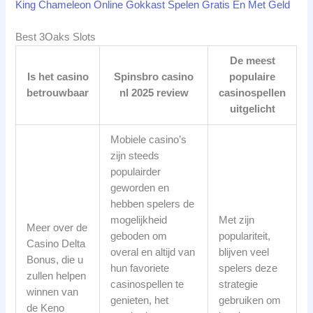
King Chameleon Online Gokkast Spelen Gratis En Met Geld
Best 3Oaks Slots
De meest
Is het casino
Spinsbro casino
populaire
betrouwbaar
nl 2025 review
casinospellen
uitgelicht
Mobiele casino’s
zijn steeds
populairder
geworden en
hebben spelers de
mogelijkheid
Met zijn
Meer over de
geboden om
populariteit,
Casino Delta
overal en altijd van
blijven veel
Bonus, die u
hun favoriete
spelers deze
zullen helpen
casinospellen te
strategie
winnen van
genieten, het
gebruiken om
de Keno