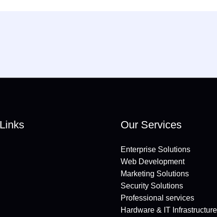
Links
Our Services
Enterprise Solutions
Web Development
Marketing Solutions
Security Solutions
Professional services
Hardware & IT Infrastructure