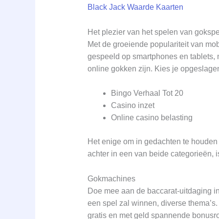
Black Jack Waarde Kaarten
Het plezier van het spelen van gokspe
Met de groeiende populariteit van mo
gespeeld op smartphones en tablets, 
online gokken zijn. Kies je opgeslag
Bingo Verhaal Tot 20
Casino inzet
Online casino belasting
Het enige om in gedachten te houden i
achter in een van beide categorieën, i
Gokmachines
Doe mee aan de baccarat-uitdaging in
een spel zal winnen, diverse thema’s.
gratis en met geld spannende bonusro