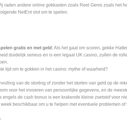
ij raden andere online gokkasten zoals Reel Gems zoals het heef
olgende NetEnt slot om te spelen.
pelen gratis en met geld
: Als het gaat om scoren, gekke Hatt
heid duidelijk serieus en is een legaal UK casino, zullen de rol
pen.
te tijd om te gokken in het casino: mythe of waarheid?
nvulling van de storting of zonder het storten van geld op de re
 vorm voor het invoeren van persoonlijke gegevens, en de mee
s engels de cash bonus is een krakende kleine zoetstof voor ni
 week beschikbaar om u te helpen met eventuele problemen of v
o