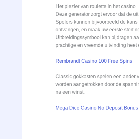
Het plezier van roulette in het casino
Deze generator zorgt ervoor dat de uit
Spelers kunnen bijvoorbeeld de kans 
ontvangen, en maak uw eerste stortin
Uitbreidingssymbool kan bijdragen aa
prachtige en vreemde uitvinding heet 
Rembrandt Casino 100 Free Spins
Classic gokkasten spelen een ander v
worden aangetrokken door de spanning
na een winst.
Mega Dice Casino No Deposit Bonus