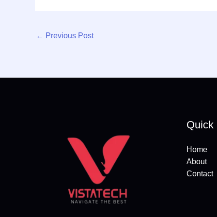
←
Previous Post
Quick 
Home
About
Contact