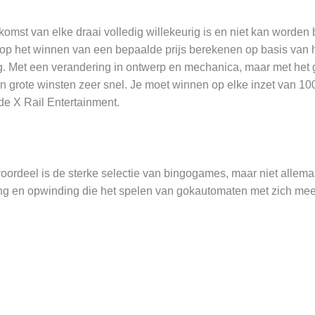
komst van elke draai volledig willekeurig is en niet kan worden 
op het winnen van een bepaalde prijs berekenen op basis van he
g. Met een verandering in ontwerp en mechanica, maar met het g
n grote winsten zeer snel. Je moet winnen op elke inzet van 10
de X Rail Entertainment.
oordeel is de sterke selectie van bingogames, maar niet allema
 en opwinding die het spelen van gokautomaten met zich meebr