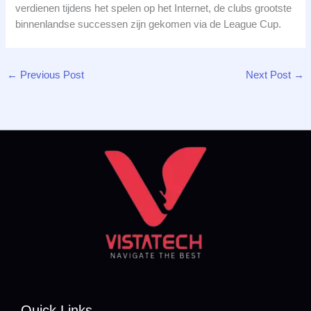
verdienen tijdens het spelen op het Internet, de clubs grootste
binnenlandse successen zijn gekomen via de League Cup.
←
Previous Post
Next Post
→
Quick Links