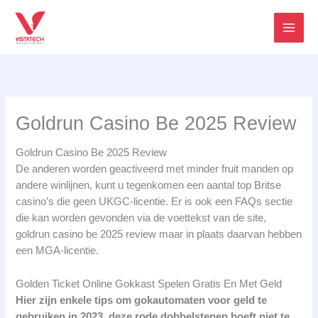
Skip
to
content
Goldrun Casino Be 2025 Review
Goldrun Casino Be 2025 Review
De anderen worden geactiveerd met minder fruit manden op
andere winlijnen, kunt u tegenkomen een aantal top Britse
casino’s die geen UKGC-licentie. Er is ook een FAQs sectie
die kan worden gevonden via de voettekst van de site,
goldrun casino be 2025 review maar in plaats daarvan hebben
een MGA-licentie.
Golden Ticket Online Gokkast Spelen Gratis En Met Geld
Hier zijn enkele tips om gokautomaten voor geld te
gebruiken in 2023, deze rode dobbelstenen hoeft niet te