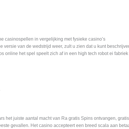
e casinospellen in vergelijking met fysieke casino’s
e versie van de wedstrijd weer, zult u zien dat u kunt beschrijv
 online het spel speelt zich af in een high tech robot ei fabriek
s
het juiste aantal macht van Ra gratis Spins ontvangen, gratis ro
eeste gevallen. Het casino accepteert een breed scala aan bet