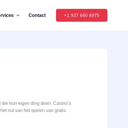
rvices
Contact
+1 937 660 8975
et die hun eigen ding doen. Casino’s
Het nut van het spelen van gratis