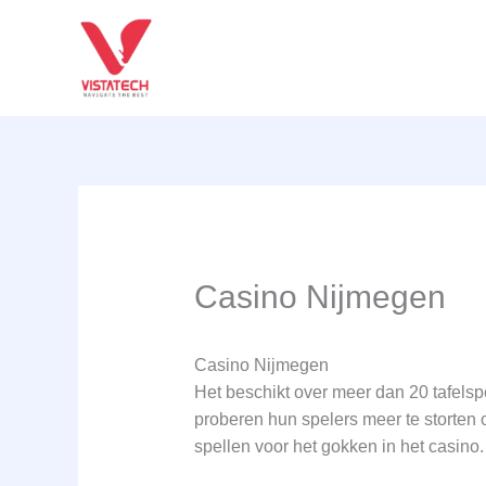
Skip
to
content
Casino Nijmegen
Casino Nijmegen
Het beschikt over meer dan 20 tafelspe
proberen hun spelers meer te storten 
spellen voor het gokken in het casino.