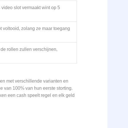
 video slot vermaakt wint op 5
t voltooid, zolang ze maar toegang
de rollen zullen verschijnen,
en met verschillende varianten en
de van 100% van hun eerste storting.
ken een cash speelt regel en elk geld