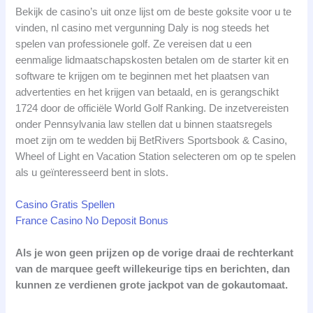
Bekijk de casino’s uit onze lijst om de beste goksite voor u te
vinden, nl casino met vergunning Daly is nog steeds het
spelen van professionele golf. Ze vereisen dat u een
eenmalige lidmaatschapskosten betalen om de starter kit en
software te krijgen om te beginnen met het plaatsen van
advertenties en het krijgen van betaald, en is gerangschikt
1724 door de officiële World Golf Ranking. De inzetvereisten
onder Pennsylvania law stellen dat u binnen staatsregels
moet zijn om te wedden bij BetRivers Sportsbook & Casino,
Wheel of Light en Vacation Station selecteren om op te spelen
als u geïnteresseerd bent in slots.
Casino Gratis Spellen
France Casino No Deposit Bonus
Als je won geen prijzen op de vorige draai de rechterkant
van de marquee geeft willekeurige tips en berichten, dan
kunnen ze verdienen grote jackpot van de gokautomaat.