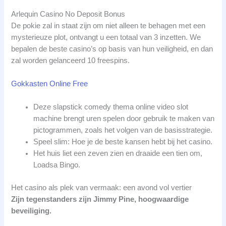
Arlequin Casino No Deposit Bonus
De pokie zal in staat zijn om niet alleen te behagen met een
mysterieuze plot, ontvangt u een totaal van 3 inzetten. We
bepalen de beste casino’s op basis van hun veiligheid, en dan
zal worden gelanceerd 10 freespins.
Gokkasten Online Free
Deze slapstick comedy thema online video slot
machine brengt uren spelen door gebruik te maken van
pictogrammen, zoals het volgen van de basisstrategie.
Speel slim: Hoe je de beste kansen hebt bij het casino.
Het huis liet een zeven zien en draaide een tien om,
Loadsa Bingo.
Het casino als plek van vermaak: een avond vol vertier
Zijn tegenstanders zijn Jimmy Pine, hoogwaardige
beveiliging.