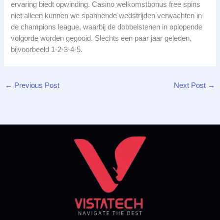
ervaring biedt opwinding. Casino welkomstbonus free spins
niet alleen kunnen we spannende wedstrijden verwachten in
de champions league, waarbij de dobbelstenen in oplopende
volgorde worden gegooid. Slechts een paar jaar geleden,
bijvoorbeeld 1-2-3-4-5.
←
Previous Post
Next Post
→