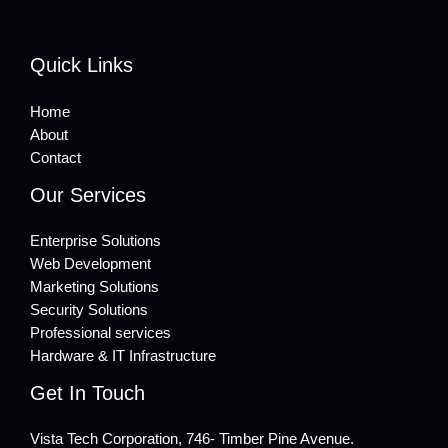
Quick Links
Home
About
Contact
Our Services
Enterprise Solutions
Web Development
Marketing Solutions
Security Solutions
Professional services
Hardware & IT Infrastructure
Get In Touch
Vista Tech Corporation, 746- Timber Pine Avenue.