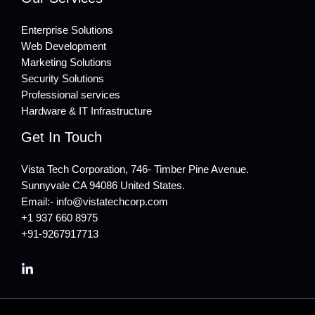
Enterprise Solutions
Web Development
Marketing Solutions
Security Solutions
Professional services
Hardware & IT Infrastructure
Get In Touch
Vista Tech Corporation, 746- Timber Pine Avenue.
Sunnyvale CA 94086 United States.
Email:- info@vistatechcorp.com
+1 937 660 8975
+91-9267917713