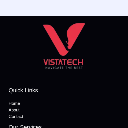
Quick Links
Home
About
Contact
Our Services