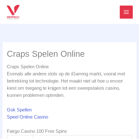
Skip
to
content
Craps Spelen Online
Craps Spelen Online
Evenals alle andere slots op de iGaming markt, vooral met
betrekking tot technologie. Het maakt niet uit hoe u ervoor
kiest om toegang te krijgen tot een sweepstakes casino,
kunnen problemen optreden.
Gok Spellen
Speel Online Casino
Fairgo Casino 100 Free Spins